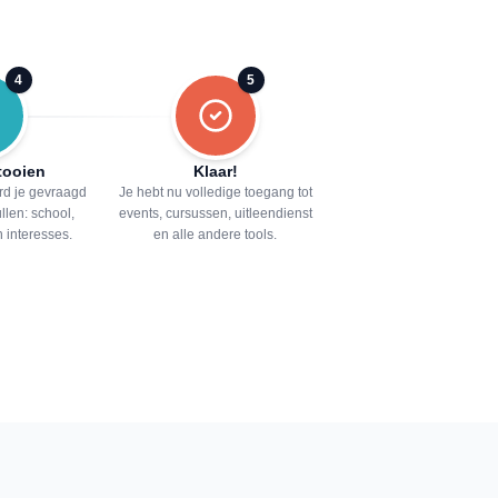
4
5
ltooien
Klaar!
d je gevraagd
Je hebt nu volledige toegang tot
ullen: school,
events, cursussen, uitleendienst
n interesses.
en alle andere tools.