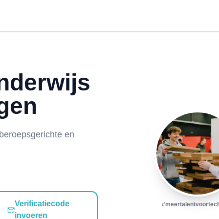
nderwijs
gen
 beroepsgerichte en
Verificatiecode
#meertalentvoortec
invoeren