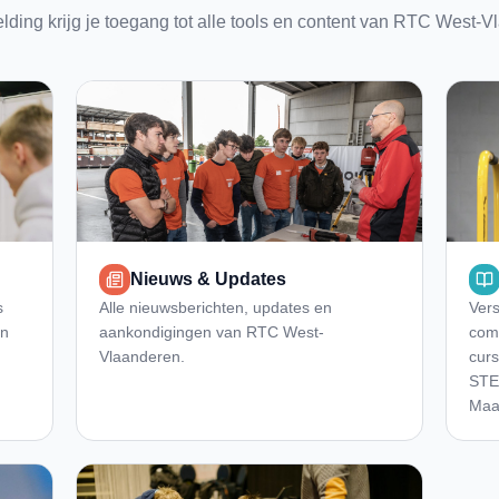
ding krijg je toegang tot alle tools en content van RTC West-V
Nieuws & Updates
s
Alle nieuwsberichten, updates en
Vers
en
aankondigingen van RTC West-
comp
Vlaanderen.
cur
STE
Maat