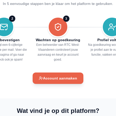
In 5 eenvoudige stappen ben je klaar om het platform te gebruiken.
2
3
 bevestigen
Wachten op goedkeuring
Profiel vo
t een 6-cijferige
Een beheerder van RTC West-
Na goedkeuring wor
e per mail. Voer die
Vlaanderen controleert jouw
je profiel aan te v
pagina of ga naar
aanvraag en keurt je account
functie, vakken e
heck ook je spam!
goed.
Account aanmaken
Wat vind je op dit platform?