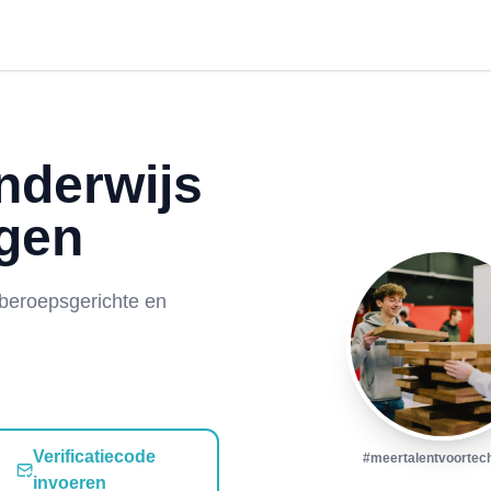
nderwijs
gen
 beroepsgerichte en
Verificatiecode
#meertalentvoortec
invoeren