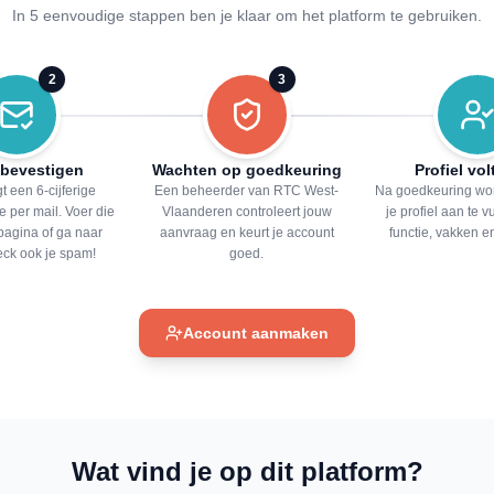
In 5 eenvoudige stappen ben je klaar om het platform te gebruiken.
2
3
 bevestigen
Wachten op goedkeuring
Profiel vo
t een 6-cijferige
Een beheerder van RTC West-
Na goedkeuring wor
e per mail. Voer die
Vlaanderen controleert jouw
je profiel aan te v
pagina of ga naar
aanvraag en keurt je account
functie, vakken e
heck ook je spam!
goed.
Account aanmaken
Wat vind je op dit platform?