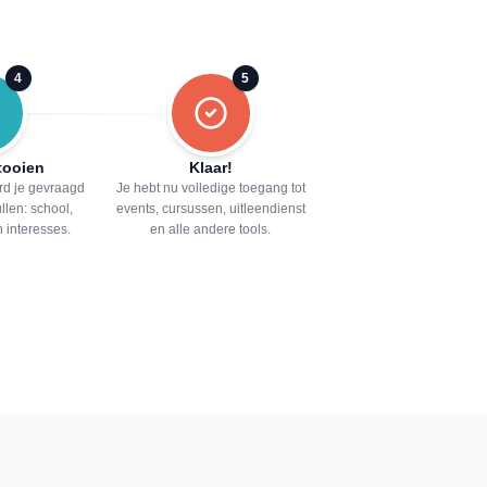
4
5
ltooien
Klaar!
d je gevraagd
Je hebt nu volledige toegang tot
ullen: school,
events, cursussen, uitleendienst
n interesses.
en alle andere tools.