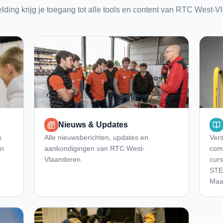
ding krijg je toegang tot alle tools en content van RTC West-V
Nieuws & Updates
s
Alle nieuwsberichten, updates en
Vers
en
aankondigingen van RTC West-
comp
Vlaanderen.
cur
STE
Maat